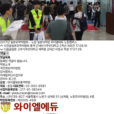
2017년 일본유학박람회 - 노원 일본어학원 와이엘에듀 노원캠퍼스
이전글
일본유학박람회 통역 간세이가쿠인대학교 2학년 최희진
17.09.10
다음글
일본 고쿠가쿠인대학교 재학중 군대간 이정규 학생
17.07.29
댓글
0
댓글목록
등록된 댓글이 없습니다.
학원소개
개인정보처리방침
강서캠퍼스
이메일무단수집거부
관리자 로그인
상호 :
와이엘에듀통역학원
대표 :
윤일
대표전화 :
02-952-9581
사업자등록번호 :
217-91-38344
E-mail :
yleducaion@naver.com
주소 :
(우)139-827 서울특별시 노원구 상계로 51 (상계동, 노원프라자빌딩) 4층
학원등록번호 :
제2005-49호