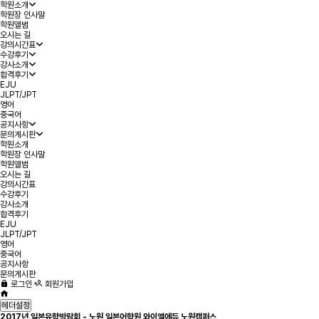
에그벳카지노
빅카지노
엠카지노
M카지노
33카지노
삼삼카지노
크레이지슬롯
학원소개
학원장 인사말
학원앨범
오시는 길
강의시간표
수강후기
강사소개
합격후기
EJU
JLPT/JPT
영어
중국어
공지사항
문의게시판
학원소개
학원장 인사말
학원앨범
오시는 길
강의시간표
수강후기
강사소개
합격후기
EJU
JLPT/JPT
영어
중국어
공지사항
문의게시판
로그인
회원가입
헤더설정
2017년 일본유학박람회 - 노원 일본어학원 와이엘에듀 노원캠퍼스